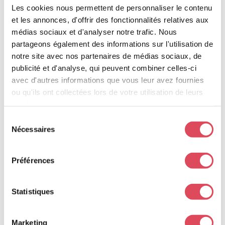
Les cookies nous permettent de personnaliser le contenu
Votre adresse e-mail ne sera pas publiée.
et les annonces, d'offrir des fonctionnalités relatives aux
Les champs obligatoires sont indiqués
médias sociaux et d'analyser notre trafic. Nous
avec
*
partageons également des informations sur l'utilisation de
notre site avec nos partenaires de médias sociaux, de
Votre note
publicité et d'analyse, qui peuvent combiner celles-ci
Votre avis
*
avec d'autres informations que vous leur avez fournies
ou qu'ils ont collectées lors de votre utilisation de leurs
services.
Sélection
Nécessaires
du
Nom
*
consentement
Préférences
E-mail
*
Statistiques
Marketing