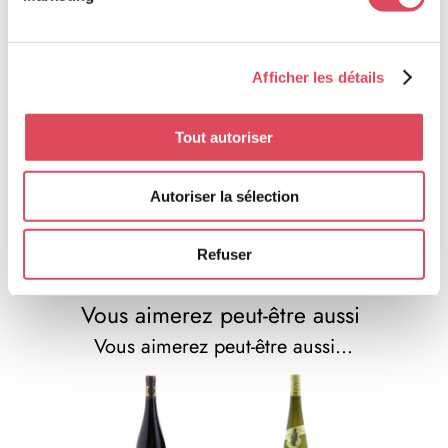
Enregistrer mon nom, mon e-mail et
mon site dans le navigateur pour mon
Afficher les détails
prochain commentaire.
ENVOI
Tout autoriser
A lire
Autoriser la sélection
L’art de sublimer le vin avec le
Domaine Weinbach !
Refuser
Vous aimerez peut-être aussi
Vous aimerez peut-être aussi…