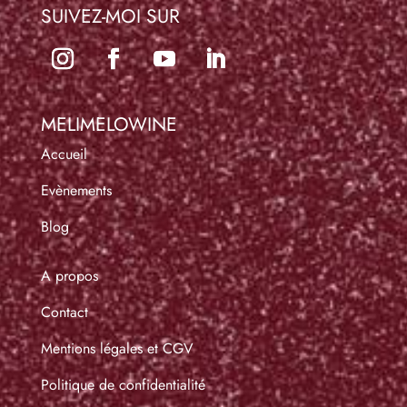
SUIVEZ-MOI SUR
MELIMELOWINE
Accueil
Evènements
Blog
A propos
Contact
Mentions légales et CGV
Politique de confidentialité