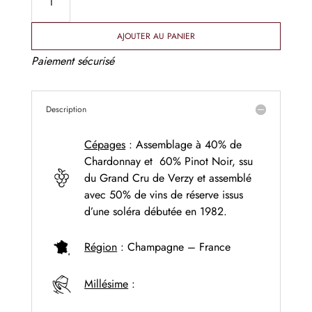
de
Les
AJOUTER AU PANIER
2
Cépages.
Paiement sécurisé
Brut
Grand
Cru
Description
-
Champagne
Cépages
: Assemblage à 40% de
Sadi-
Chardonnay et 60% Pinot Noir, ssu
Malot
du Grand Cru de Verzy et assemblé
avec 50% de vins de réserve issus
d’une soléra débutée en 1982.
Région
: Champagne – France
Millésime
: