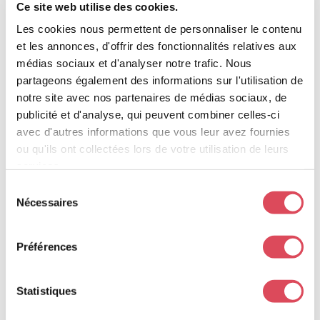
Ce site web utilise des cookies.
Votre note
Les cookies nous permettent de personnaliser le contenu
et les annonces, d'offrir des fonctionnalités relatives aux
Votre avis
*
médias sociaux et d'analyser notre trafic. Nous
partageons également des informations sur l'utilisation de
notre site avec nos partenaires de médias sociaux, de
publicité et d'analyse, qui peuvent combiner celles-ci
avec d'autres informations que vous leur avez fournies
Nom
*
ou qu'ils ont collectées lors de votre utilisation de leurs
services.
Sélection
Nécessaires
du
E-mail
*
consentement
Préférences
Enregistrer mon nom, mon e-mail et mon site
Statistiques
dans le navigateur pour mon prochain commentaire.