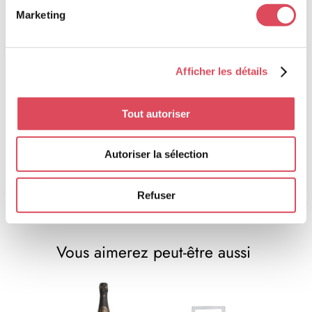
Marketing
ENVOI
A lire
Afficher les détails
Tout autoriser
Balade en terre
champenoise avec les
Autoriser la sélection
Champagnes Sadi Malot
Refuser
Vous aimerez peut-être aussi