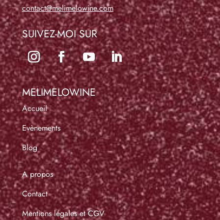
contact@melimelowine.com
SUIVEZ-MOI SUR
MELIMELOWINE
Accueil
Evènements
Blog
A propos
Contact
Mentions légales et CGV