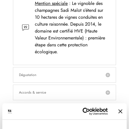
Mention spéciale
: Le vignoble des
champagnes Sadi Malot s’étend sur
10 hectares de vignes conduites en
culture raisonnée. Depuis 2014, le
domaine est certifié HVE (Haute
Valeur Environnementale) : première
étape dans cette protection
écologique.
Dégustation
Accords & service
Soyez le premier à laisser votre avis sur “Les 2
Cépages. Brut Grand Cru – Champagne Sadi-Malot”
Votre adresse e-mail ne sera pas publiée.
Les champs
obligatoires sont indiqués avec
*