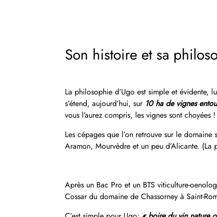
Son histoire et sa philos
La philosophie d’Ugo est simple et évidente, lu
s’étend, aujourd’hui, sur
10 ha de vignes
entou
vous l’aurez compris, les vignes sont choyées !
Les cépages que l’on retrouve sur le domaine so
Aramon, Mourvèdre et un peu d’Alicante. (La p
Après un Bac Pro et un BTS viticulture-oenolo
Cossar du domaine de Chassorney à Saint-Roma
C’est simple pour Ugo:
« boire du vin nature o