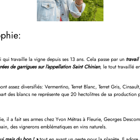
ophie:
i qui travaille la vigne depuis ses 13 ans. Cela passe par un
travail
rées de garrigues
sur l’appellation Saint Chinian
, le tout travaillé
nt assez diversifiés: Vermentino, Terret Blanc, Terret Gris, Cinsau
art des blancs ne représente que 20 hectolitres de sa production p
gie, il a fait ses armes chez Yvon Métras à Fleurie, Georges Desco
in, des vignerons emblématiques en vins naturels.
ui mais du bon ! »
tout en ayant un geste pour la planète. Il adore