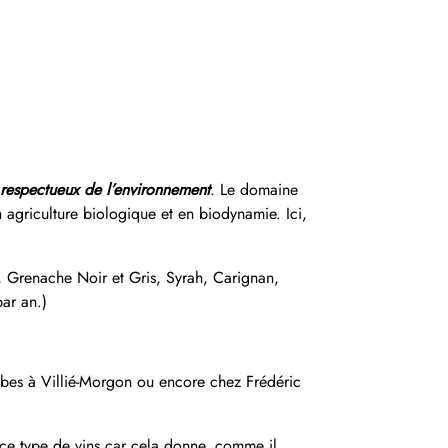
 respectueux de l’environnement
. Le domaine
 en agriculture biologique et en biodynamie. Ici,
lt, Grenache Noir et Gris, Syrah, Carignan,
ar an.)
mbes à Villié-Morgon ou encore chez Frédéric
 ce type de vins car cela donne, comme il