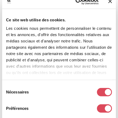
Ce site web utilise des cookies.
Les cookies nous permettent de personnaliser le contenu
et les annonces, d'offrir des fonctionnalités relatives aux
médias sociaux et d'analyser notre trafic. Nous
partageons également des informations sur l'utilisation de
notre site avec nos partenaires de médias sociaux, de
publicité et d'analyse, qui peuvent combiner celles-ci
avec d'autres informations que vous leur avez fournies
ou qu'ils ont collectées lors de votre utilisation de leurs
services.
Le Completer : un cépage oublié, retrouvé
Sélection
Nécessaires
du
Originaire des Grisons
, le Completer est un trésor
consentement
suisse peu connu, qui connaît aujourd’hui un
Préférences
renouveau, porté par des vignerons passionnés
comme Pierre-Élie Carron.
Ce cépage rare,